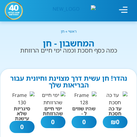
מחשבון עישון
גמילה מעישון
טיפולים נוספים
גמילה ארגונית
חנות המוצרים
גמילה מסוכר ופחמימות
שיטת אברהמסון
ראשי
»
חן
המחשבון - חן
כמה כסף חסכת וכמה ימי חיים הרווחת
נהדר! חן עשית דרך מצוינת וחיונית עבור
הבריאות שלך
עד כה
שהיו שווים
ימי חיים
סיגריות
חסכת
ל -
שהרווחת
שלא
עישנת
0
0
₪
0
0