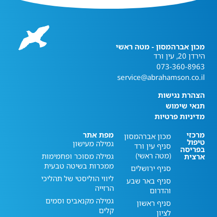
מכון אברהמסון - מטה ראשי
הירדן 20, עין ורד
073-360-8963
service@abrahamson.co.il
הצהרת נגישות
תנאי שימוש
מדיניות פרטיות
מרכזי
מפת אתר
מכון אברהמסון
טיפול
גמילה מעישון
סניף עין ורד
בפריסה
(מטה ראשי)
גמילה מסוכר ופחמימות
ארצית
ממכרות בשיטה טבעית
סניף ירושלים
ליווי הוליסטי של תהליכי
סניף באר שבע
הרזייה
והדרום
גמילה מקנאביס וסמים
סניף ראשון
קלים
לציון