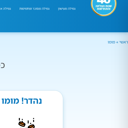
גמילה מעישון
גמילה מסוכר ופחמימות
גמילה אר
ראשי
»
מומו
כמ
נהדר! מומו 