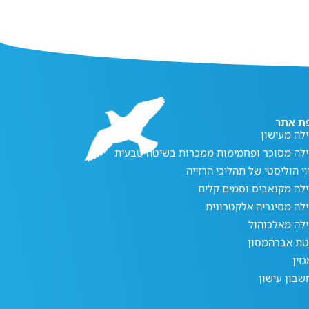
ת אתר
לה מעישון
ילה מסוכר ופחמימות ממכרות בשיטה טבעית
וי הוליסטי של תהליכי הרזייה
לה מקנאביס וסמים קלים
לה מסיגריה אלקטרונית
לה מאלכוהול
טת אברהמסון
זין
בון עישון