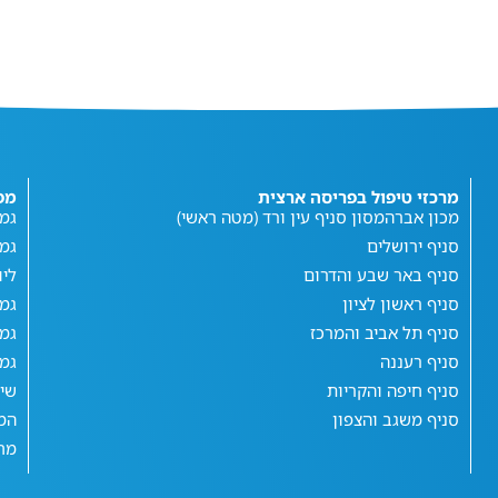
מרכזי טיפול בפריסה ארצית
מפ
מכון אברהמסון סניף עין ורד (מטה ראשי)
גמי
סניף ירושלים
גמ
סניף באר שבע והדרום
ליו
סניף ראשון לציון
גמי
סניף תל אביב והמרכז
גמי
סניף רעננה
גמי
סניף חיפה והקריות
שי
סניף משגב והצפון
המג
מחש