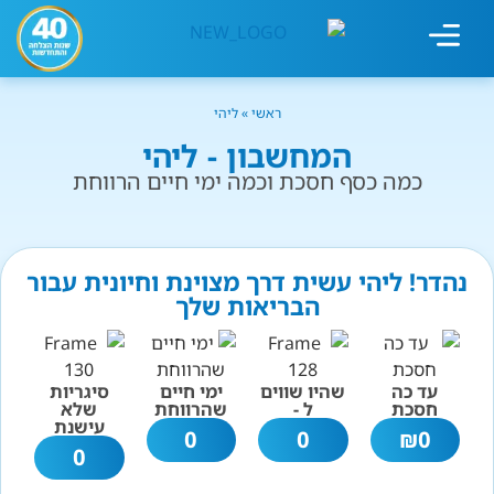
מחשבון עישון
גמילה מעישון
טיפולים נוספים
גמילה ארגונית
חנות המוצרים
גמילה מסוכר ופחמימות
שיטת אברהמסון
ראשי
»
ליהי
המחשבון - ליהי
כמה כסף חסכת וכמה ימי חיים הרווחת
נהדר! ליהי עשית דרך מצוינת וחיונית עבור
הבריאות שלך
עד כה
שהיו שווים
ימי חיים
סיגריות
חסכת
ל -
שהרווחת
שלא
עישנת
0
0
₪
0
0