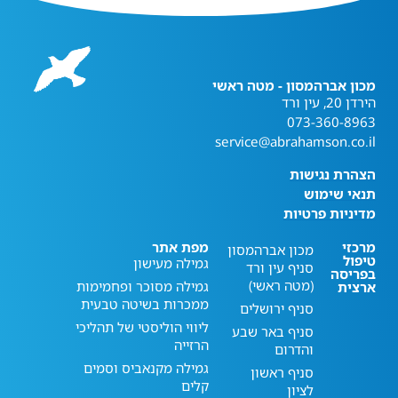
מכון אברהמסון - מטה ראשי
הירדן 20, עין ורד
073-360-8963
service@abrahamson.co.il
הצהרת נגישות
תנאי שימוש
מדיניות פרטיות
מרכזי
מפת אתר
מכון אברהמסון
טיפול
גמילה מעישון
סניף עין ורד
בפריסה
(מטה ראשי)
גמילה מסוכר ופחמימות
ארצית
ממכרות בשיטה טבעית
סניף ירושלים
ליווי הוליסטי של תהליכי
סניף באר שבע
הרזייה
והדרום
גמילה מקנאביס וסמים
סניף ראשון
קלים
לציון