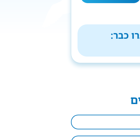
ו כבר:
ם