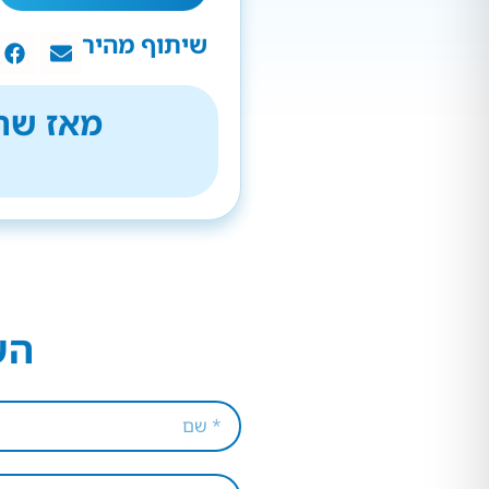
שיתוף מהיר
מאז שהת
הש