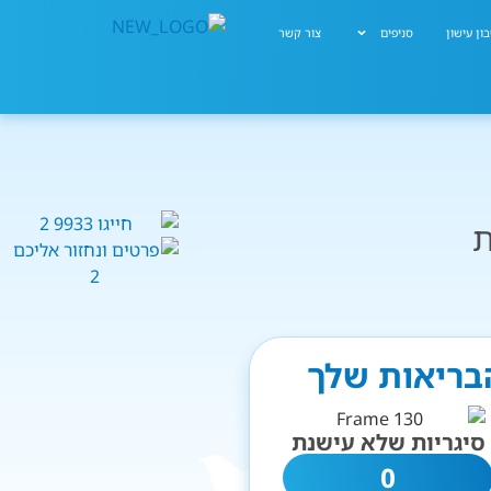
ון עישון
סניפים
צור קשר
ת
הבריאות שלך
סיגריות שלא עישנת
0