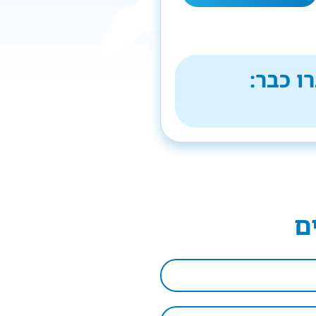
ו כבר:
ם