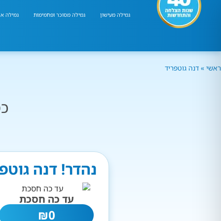
גמילה מעישון
גמילה מסוכר ופחמימות
גמילה אר
ראשי
»
דנה גוטפריד
כמ
נהדר! דנה גוטפ
עד כה חסכת
₪
0