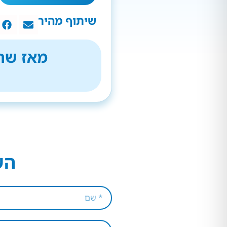
שיתוף מהיר
מאז שהת
הש