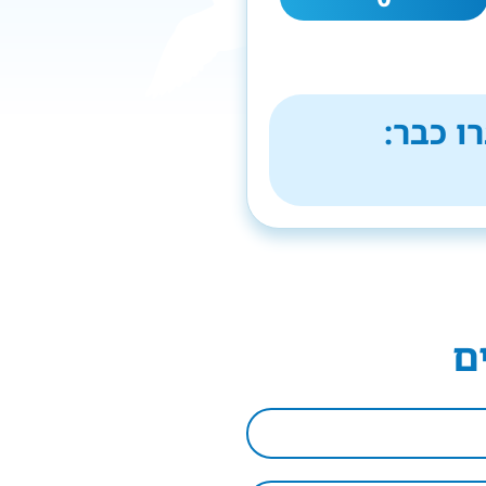
ו כבר:
ם