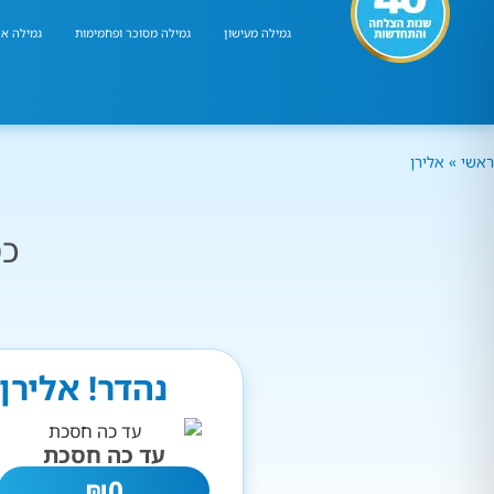
גמילה מעישון
גמילה מסוכר ופחמימות
גמילה אר
ראשי
»
אלירן
כמ
נהדר! אלירן
עד כה חסכת
₪
0