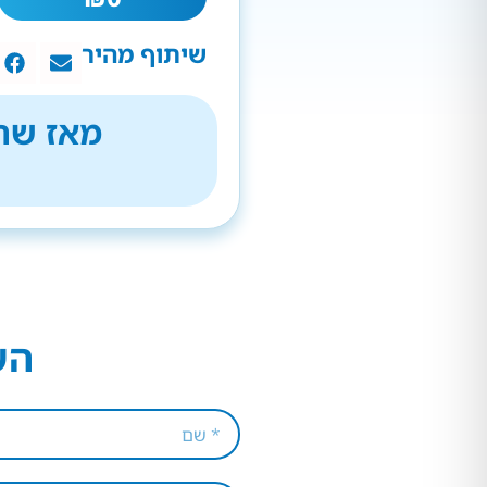
שיתוף מהיר
מאז שהת
הש