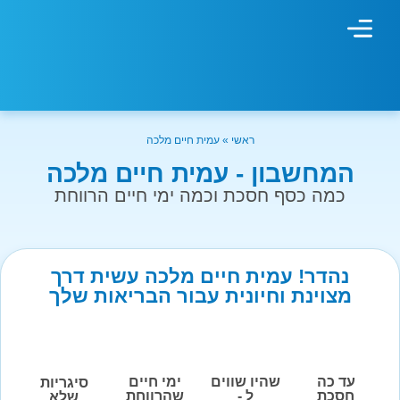
מחשבון עישון
גמילה מעישון
טיפולים נוספים
גמילה ארגונית
חנות המוצרים
גמילה מסוכר ופחמימות
שיטת אברהמסון
ראשי
»
עמית חיים מלכה
המחשבון - עמית חיים מלכה
כמה כסף חסכת וכמה ימי חיים הרווחת
נהדר! עמית חיים מלכה עשית דרך
מצוינת וחיונית עבור הבריאות שלך
עד כה
שהיו שווים
ימי חיים
סיגריות
חסכת
ל -
שהרווחת
שלא