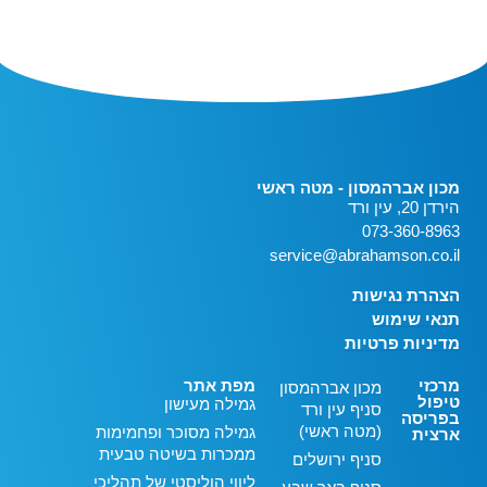
מכון אברהמסון - מטה ראשי
הירדן 20, עין ורד
073-360-8963
service@abrahamson.co.il
הצהרת נגישות
תנאי שימוש
מדיניות פרטיות
מרכזי
מפת אתר
מכון אברהמסון
טיפול
גמילה מעישון
סניף עין ורד
בפריסה
(מטה ראשי)
גמילה מסוכר ופחמימות
ארצית
ממכרות בשיטה טבעית
סניף ירושלים
ליווי הוליסטי של תהליכי