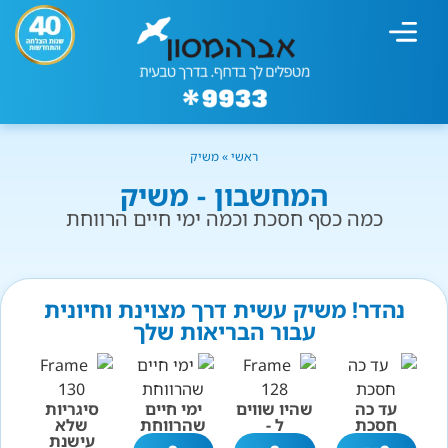
מחשבון עישון
גמילה מעישון
טיפולים נוספים
גמילה ארגונית
חנות המוצרים
גמילה מסוכר ופחמימות
שיטת אברהמסון
ראשי
»
משיק
המחשבון - משיק
כמה כסף חסכת וכמה ימי חיים הרווחת
נהדר! משיק עשית דרך מצוינת וחיונית
עבור הבריאות שלך
עד כה
שהיו שווים
ימי חיים
סיגריות
חסכת
ל -
שהרווחת
שלא
עישנת