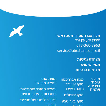
מכון אברהמסון - מטה ראשי
הירדן 20, עין ורד
073-360-8963
service@abrahamson.co.il
הצהרת נגישות
תנאי שימוש
מדיניות פרטיות
מרכזי
מפת אתר
מכון אברהמסון
טיפול
גמילה מעישון
סניף עין ורד
בפריסה
(מטה ראשי)
גמילה מסוכר ופחמימות
ארצית
ממכרות בשיטה טבעית
סניף ירושלים
ליווי הוליסטי של תהליכי
סניף באר שבע
הרזייה
והדרום