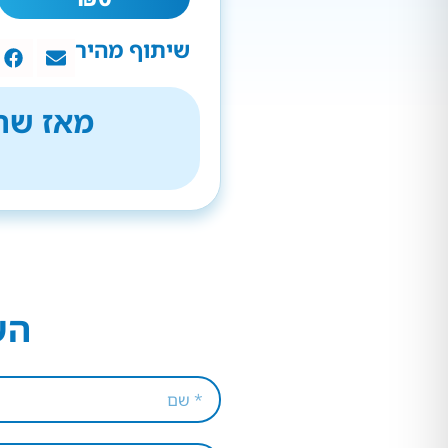
שיתוף מהיר
מאז שהת
הש