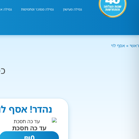
גמילה מעישון
גמילה מסוכר ופחמימות
גמילה אר
ראשי
»
אסף לוי
כמ
נהדר! אסף לו
עד כה חסכת
₪
0