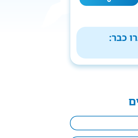
ו כבר:
ם