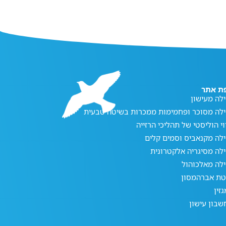
ת אתר
לה מעישון
ילה מסוכר ופחמימות ממכרות בשיטה טבעית
וי הוליסטי של תהליכי הרזייה
לה מקנאביס וסמים קלים
לה מסיגריה אלקטרונית
לה מאלכוהול
טת אברהמסון
זין
בון עישון