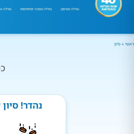
גמילה מעישון
גמילה מסוכר ופחמימות
גמילה אר
ראשי
»
סיון
כמ
נהדר! סיון