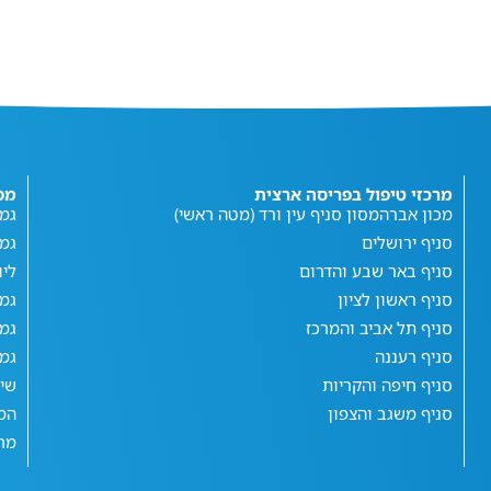
מרכזי טיפול בפריסה ארצית
מפ
מכון אברהמסון סניף עין ורד (מטה ראשי)
גמי
סניף ירושלים
גמ
סניף באר שבע והדרום
ליו
סניף ראשון לציון
גמי
סניף תל אביב והמרכז
גמי
סניף רעננה
גמי
סניף חיפה והקריות
שי
סניף משגב והצפון
המג
מחש