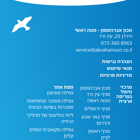
מכון אברהמסון - מטה ראשי
הירדן 20, עין ורד
073-360-8963
service@abrahamson.co.il
הצהרת נגישות
תנאי שימוש
מדיניות פרטיות
מרכזי
מפת אתר
מכון אברהמסון
טיפול
גמילה מעישון
סניף עין ורד
בפריסה
(מטה ראשי)
גמילה מסוכר ופחמימות
ארצית
ממכרות בשיטה טבעית
סניף ירושלים
ליווי הוליסטי של תהליכי
סניף באר שבע
הרזייה
והדרום
גמילה מקנאביס וסמים
סניף ראשון
קלים
לציון