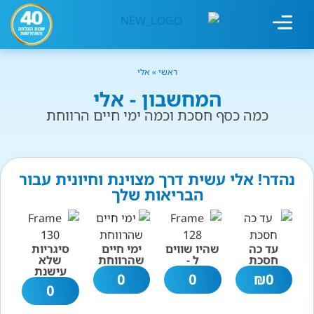
מחשבון עישון
גמילה מעישון
טיפולים נוספים
גמילה ארגונית
חנות המוצרים
גמילה מסוכר ופחמימות
שיטת אברהמסון
ראשי
»
אלי
המחשבון - אלי
כמה כסף חסכת וכמה ימי חיים הרווחת
נהדר! אלי עשית דרך מצוינת וחיונית עבור
הבריאות שלך
עד כה
שהיו שווים
ימי חיים
סיגריות
חסכת
ל -
שהרווחת
שלא
עישנת
0
0
₪
0
0