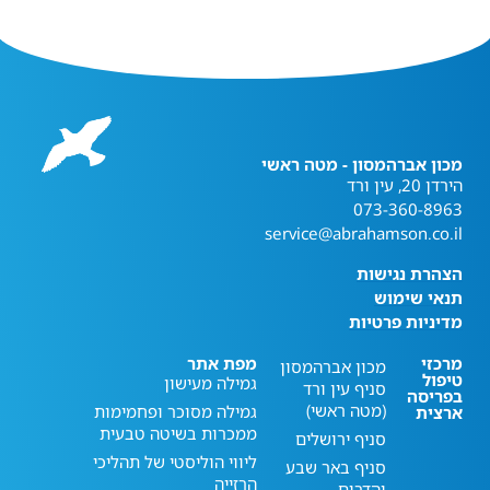
מכון אברהמסון - מטה ראשי
הירדן 20, עין ורד
073-360-8963
service@abrahamson.co.il
הצהרת נגישות
תנאי שימוש
מדיניות פרטיות
מרכזי
מפת אתר
מכון אברהמסון
טיפול
גמילה מעישון
סניף עין ורד
בפריסה
(מטה ראשי)
גמילה מסוכר ופחמימות
ארצית
ממכרות בשיטה טבעית
סניף ירושלים
ליווי הוליסטי של תהליכי
סניף באר שבע
הרזייה
והדרום