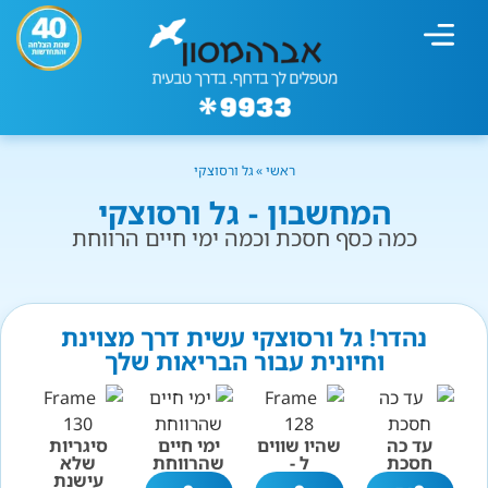
מחשבון עישון
גמילה מעישון
טיפולים נוספים
גמילה ארגונית
חנות המוצרים
גמילה מסוכר ופחמימות
שיטת אברהמסון
ראשי
»
גל ורסוצקי
המחשבון - גל ורסוצקי
כמה כסף חסכת וכמה ימי חיים הרווחת
נהדר! גל ורסוצקי עשית דרך מצוינת
וחיונית עבור הבריאות שלך
עד כה
שהיו שווים
ימי חיים
סיגריות
חסכת
ל -
שהרווחת
שלא
עישנת