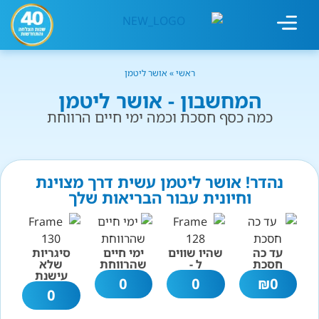
מחשבון עישון
גמילה מעישון
טיפולים נוספים
גמילה ארגונית
חנות המוצרים
גמילה מסוכר ופחמימות
שיטת אברהמסון
ראשי
»
אושר ליטמן
המחשבון - אושר ליטמן
כמה כסף חסכת וכמה ימי חיים הרווחת
נהדר! אושר ליטמן עשית דרך מצוינת
וחיונית עבור הבריאות שלך
עד כה
שהיו שווים
ימי חיים
סיגריות
חסכת
ל -
שהרווחת
שלא
עישנת
0
0
₪
0
0