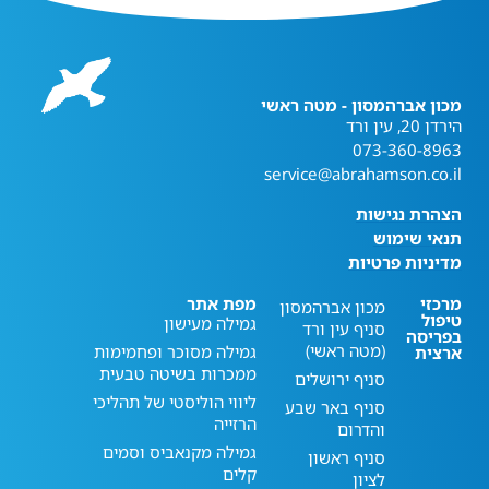
מכון אברהמסון - מטה ראשי
הירדן 20, עין ורד
073-360-8963
service@abrahamson.co.il
הצהרת נגישות
תנאי שימוש
מדיניות פרטיות
מרכזי
מפת אתר
מכון אברהמסון
טיפול
גמילה מעישון
סניף עין ורד
בפריסה
(מטה ראשי)
גמילה מסוכר ופחמימות
ארצית
ממכרות בשיטה טבעית
סניף ירושלים
ליווי הוליסטי של תהליכי
סניף באר שבע
הרזייה
והדרום
גמילה מקנאביס וסמים
סניף ראשון
קלים
לציון