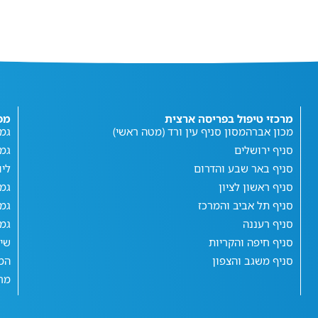
מרכזי טיפול בפריסה ארצית
מפ
מכון אברהמסון סניף עין ורד (מטה ראשי)
גמי
סניף ירושלים
גמ
סניף באר שבע והדרום
ליו
סניף ראשון לציון
גמי
סניף תל אביב והמרכז
גמי
סניף רעננה
גמי
סניף חיפה והקריות
שי
סניף משגב והצפון
המג
מחש