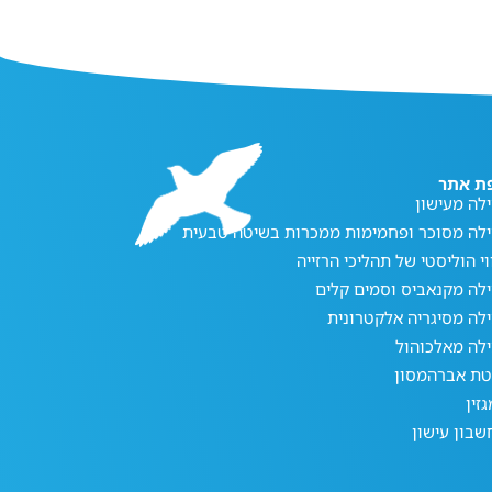
ת אתר
לה מעישון
ילה מסוכר ופחמימות ממכרות בשיטה טבעית
וי הוליסטי של תהליכי הרזייה
לה מקנאביס וסמים קלים
לה מסיגריה אלקטרונית
לה מאלכוהול
טת אברהמסון
זין
בון עישון