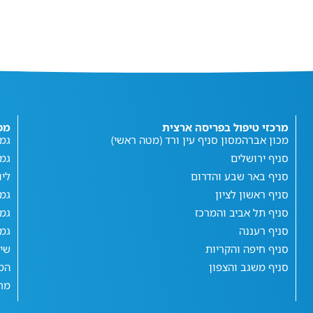
מרכזי טיפול בפריסה ארצית
מפ
מכון אברהמסון סניף עין ורד (מטה ראשי)
גמי
סניף ירושלים
גמ
סניף באר שבע והדרום
ליו
סניף ראשון לציון
גמי
סניף תל אביב והמרכז
גמי
סניף רעננה
גמי
סניף חיפה והקריות
שי
סניף משגב והצפון
המג
מחש