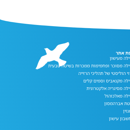
ת אתר
לה מעישון
ילה מסוכר ופחמימות ממכרות בשיטה טבעית
וי הוליסטי של תהליכי הרזייה
לה מקנאביס וסמים קלים
לה מסיגריה אלקטרונית
לה מאלכוהול
טת אברהמסון
זין
בון עישון