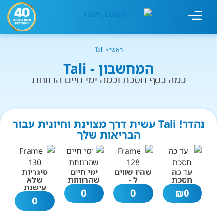
מחשבון עישון
גמילה מעישון
טיפולים נוספים
גמילה ארגונית
חנות המוצרים
גמילה מסוכר ופחמימות
שיטת אברהמסון
ראשי
»
Tali
המחשבון - Tali
כמה כסף חסכת וכמה ימי חיים הרווחת
נהדר! Tali עשית דרך מצוינת וחיונית עבור
הבריאות שלך
עד כה
שהיו שווים
ימי חיים
סיגריות
חסכת
ל -
שהרווחת
שלא
עישנת
0
0
₪
0
0