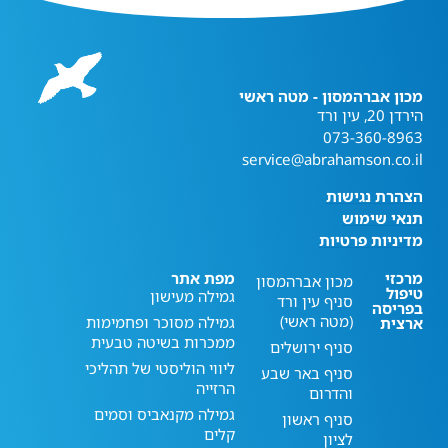
מכון אברהמסון - מטה ראשי
הירדן 20, עין ורד
073-360-8963
service@abrahamson.co.il
הצהרת נגישות
תנאי שימוש
מדיניות פרטיות
מרכזי
מפת אתר
מכון אברהמסון
טיפול
גמילה מעישון
סניף עין ורד
בפריסה
(מטה ראשי)
גמילה מסוכר ופחמימות
ארצית
ממכרות בשיטה טבעית
סניף ירושלים
ליווי הוליסטי של תהליכי
סניף באר שבע
הרזייה
והדרום
גמילה מקנאביס וסמים
סניף ראשון
קלים
לציון