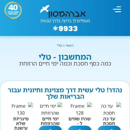
מחשבון עישון
גמילה מעישון
טיפולים נוספים
גמילה ארגונית
חנות המוצרים
גמילה מסוכר ופחמימות
שיטת אברהמסון
ראשי
»
טלי
המחשבון - טלי
כמה כסף חסכת וכמה ימי חיים הרווחת
נהדר! טלי עשית דרך מצוינת וחיונית עבור
הבריאות שלך
עד כה
שהיו שווים
ימי חיים
סיגריות
חסכת
ל -
שהרווחת
שלא
עישנת