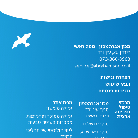
מכון אברהמסון - מטה ראשי
הירדן 20, עין ורד
073-360-8963
service@abrahamson.co.il
הצהרת נגישות
תנאי שימוש
מדיניות פרטיות
מרכזי
מפת אתר
מכון אברהמסון
טיפול
גמילה מעישון
סניף עין ורד
בפריסה
(מטה ראשי)
גמילה מסוכר ופחמימות
ארצית
ממכרות בשיטה טבעית
סניף ירושלים
ליווי הוליסטי של תהליכי
סניף באר שבע
הרזייה
והדרום