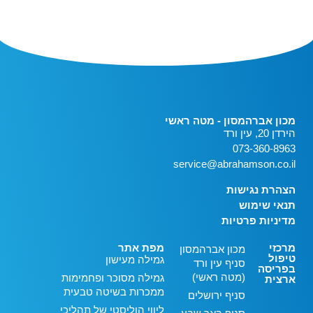
מכון אברהמסון - מטה ראשי
הירדן 20, עין ורד
073-360-8963
service@abrahamson.co.il
הצהרת נגישות
תנאי שימוש
מדיניות פרטיות
מרכזי
מפת אתר
מכון אברהמסון
טיפול
גמילה מעישון
סניף עין ורד
בפריסה
(מטה ראשי)
גמילה מסוכר ופחמימות
ארצית
ממכרות בשיטה טבעית
סניף ירושלים
ליווי הוליסטי של תהליכי