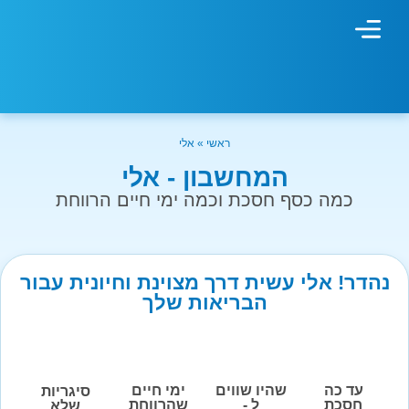
מחשבון עישון
גמילה מעישון
טיפולים נוספים
גמילה ארגונית
חנות המוצרים
גמילה מסוכר ופחמימות
שיטת אברהמסון
ראשי
»
אלי
המחשבון - אלי
כמה כסף חסכת וכמה ימי חיים הרווחת
נהדר! אלי עשית דרך מצוינת וחיונית עבור
הבריאות שלך
עד כה
שהיו שווים
ימי חיים
סיגריות
חסכת
ל -
שהרווחת
שלא