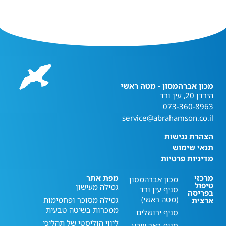
מכון אברהמסון - מטה ראשי
הירדן 20, עין ורד
073-360-8963
service@abrahamson.co.il
הצהרת נגישות
תנאי שימוש
מדיניות פרטיות
מרכזי
מפת אתר
מכון אברהמסון
טיפול
גמילה מעישון
סניף עין ורד
בפריסה
(מטה ראשי)
גמילה מסוכר ופחמימות
ארצית
ממכרות בשיטה טבעית
סניף ירושלים
ליווי הוליסטי של תהליכי
סניף באר שבע