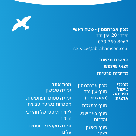
מכון אברהמסון - מטה ראשי
הירדן 20, עין ורד
073-360-8963
service@abrahamson.co.il
הצהרת נגישות
תנאי שימוש
מדיניות פרטיות
מרכזי
מפת אתר
מכון אברהמסון
טיפול
גמילה מעישון
סניף עין ורד
בפריסה
(מטה ראשי)
גמילה מסוכר ופחמימות
ארצית
ממכרות בשיטה טבעית
סניף ירושלים
ליווי הוליסטי של תהליכי
סניף באר שבע
הרזייה
והדרום
גמילה מקנאביס וסמים
סניף ראשון
קלים
לציון