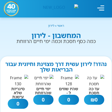
מחשבון עישון
גמילה מעישון
טיפולים נוספים
גמילה ארגונית
חנות המוצרים
גמילה מסוכר ופחמימות
שיטת אברהמסון
ראשי
»
לירון
המחשבון - לירון
כמה כסף חסכת וכמה ימי חיים הרווחת
נהדר! לירון עשית דרך מצוינת וחיונית עבור
הבריאות שלך
עד כה
שהיו שווים
ימי חיים
סיגריות
חסכת
ל -
שהרווחת
שלא
עישנת
0
0
₪
0
0