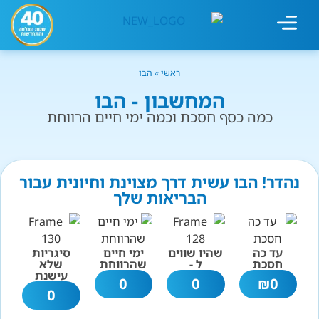
מחשבון עישון
גמילה מעישון
טיפולים נוספים
גמילה ארגונית
חנות המוצרים
גמילה מסוכר ופחמימות
שיטת אברהמסון
ראשי
»
הבו
המחשבון - הבו
כמה כסף חסכת וכמה ימי חיים הרווחת
נהדר! הבו עשית דרך מצוינת וחיונית עבור
הבריאות שלך
עד כה
שהיו שווים
ימי חיים
סיגריות
חסכת
ל -
שהרווחת
שלא
עישנת
0
0
₪
0
0