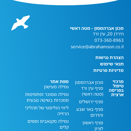
מכון אברהמסון - מטה ראשי
הירדן 20, עין ורד
073-360-8963
service@abrahamson.co.il
הצהרת נגישות
תנאי שימוש
מדיניות פרטיות
מרכזי
מפת אתר
מכון אברהמסון
טיפול
גמילה מעישון
סניף עין ורד
בפריסה
(מטה ראשי)
גמילה מסוכר ופחמימות
ארצית
ממכרות בשיטה טבעית
סניף ירושלים
ליווי הוליסטי של תהליכי
סניף באר שבע
הרזייה
והדרום
גמילה מקנאביס וסמים
סניף ראשון
קלים
לציון