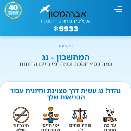
מחשבון עישון
גמילה מעישון
טיפולים נוספים
גמילה ארגונית
חנות המוצרים
גמילה מסוכר ופחמימות
שיטת אברהמסון
ראשי
»
גג
המחשבון - גג
כמה כסף חסכת וכמה ימי חיים הרווחת
נהדר! גג עשית דרך מצוינת וחיונית עבור
הבריאות שלך
עד כה
שהיו שווים
ימי חיים
סיגריות
חסכת
ל -
שהרווחת
שלא