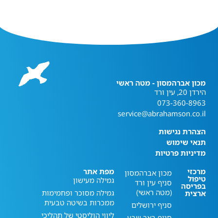
מכון אברהמסון - מטה ראשי
הירדן 20, עין ורד
073-360-8963
service@abrahamson.co.il
הצהרת נגישות
תנאי שימוש
מדיניות פרטיות
מרכזי
מפת אתר
מכון אברהמסון
טיפול
גמילה מעישון
סניף עין ורד
בפריסה
(מטה ראשי)
גמילה מסוכר ופחמימות
ארצית
ממכרות בשיטה טבעית
סניף ירושלים
ליווי הוליסטי של תהליכי
סניף באר שבע