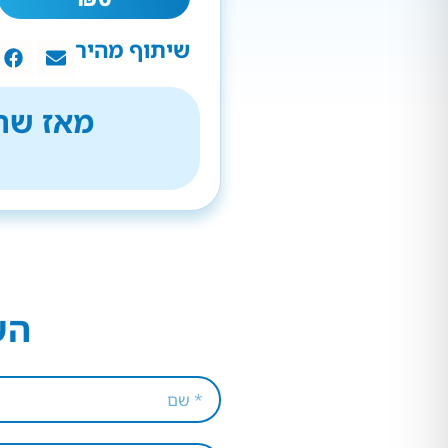
שיתוף מהיר
מאז שהת
הש