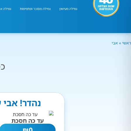
גמילה מעישון
גמילה מסוכר ופחמימות
גמילה אר
ראשי
»
אבי
כמ
נהדר! אבי 
עד כה חסכת
₪
0