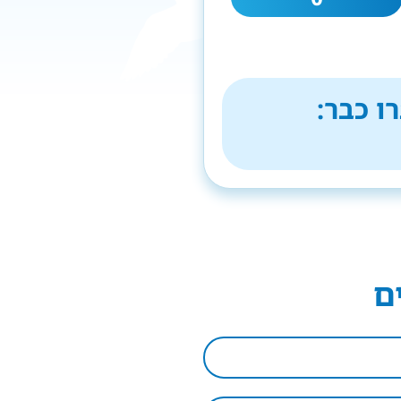
ו כבר:
ם