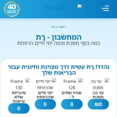
מחשבון עישון
גמילה מעישון
טיפולים נוספים
גמילה ארגונית
חנות המוצרים
גמילה מסוכר ופחמימות
שיטת אברהמסון
ראשי
»
ךת
המחשבון - ךת
כמה כסף חסכת וכמה ימי חיים הרווחת
נהדר! ךת עשית דרך מצוינת וחיונית עבור
הבריאות שלך
עד כה
שהיו שווים
ימי חיים
סיגריות
חסכת
ל -
שהרווחת
שלא
עישנת
0
0
₪
0
0