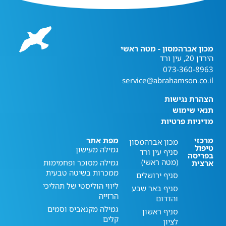
מכון אברהמסון - מטה ראשי
הירדן 20, עין ורד
073-360-8963
service@abrahamson.co.il
הצהרת נגישות
תנאי שימוש
מדיניות פרטיות
מרכזי
מפת אתר
מכון אברהמסון
טיפול
גמילה מעישון
סניף עין ורד
בפריסה
(מטה ראשי)
גמילה מסוכר ופחמימות
ארצית
ממכרות בשיטה טבעית
סניף ירושלים
ליווי הוליסטי של תהליכי
סניף באר שבע
הרזייה
והדרום
גמילה מקנאביס וסמים
סניף ראשון
קלים
לציון