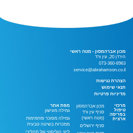
מכון אברהמסון - מטה ראשי
הירדן 20, עין ורד
073-360-8963
service@abrahamson.co.il
הצהרת נגישות
תנאי שימוש
מדיניות פרטיות
מרכזי
מפת אתר
מכון אברהמסון
טיפול
גמילה מעישון
סניף עין ורד
בפריסה
(מטה ראשי)
גמילה מסוכר ופחמימות
ארצית
ממכרות בשיטה טבעית
סניף ירושלים
ליווי הוליסטי של תהליכי