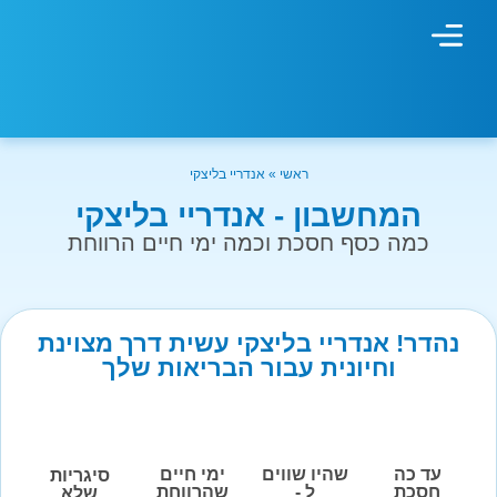
מחשבון עישון
גמילה מעישון
טיפולים נוספים
גמילה ארגונית
חנות המוצרים
גמילה מסוכר ופחמימות
שיטת אברהמסון
ראשי
»
אנדריי בליצקי
המחשבון - אנדריי בליצקי
כמה כסף חסכת וכמה ימי חיים הרווחת
נהדר! אנדריי בליצקי עשית דרך מצוינת
וחיונית עבור הבריאות שלך
עד כה
שהיו שווים
ימי חיים
סיגריות
חסכת
ל -
שהרווחת
שלא