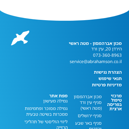
מכון אברהמסון - מטה ראשי
הירדן 20, עין ורד
073-360-8963
service@abrahamson.co.il
הצהרת נגישות
תנאי שימוש
מדיניות פרטיות
מרכזי
מפת אתר
מכון אברהמסון
טיפול
גמילה מעישון
סניף עין ורד
בפריסה
(מטה ראשי)
גמילה מסוכר ופחמימות
ארצית
ממכרות בשיטה טבעית
סניף ירושלים
ליווי הוליסטי של תהליכי
סניף באר שבע
הרזייה
והדרום