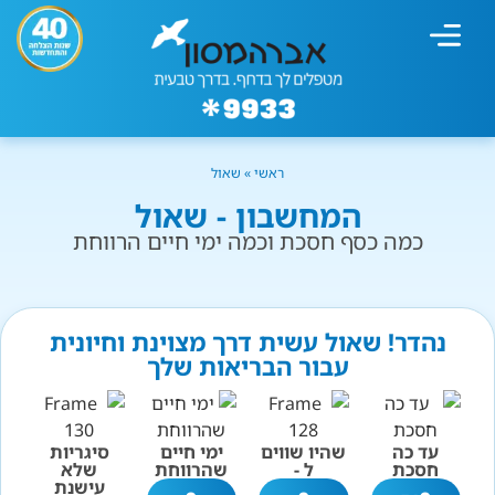
מחשבון עישון
גמילה מעישון
טיפולים נוספים
גמילה ארגונית
חנות המוצרים
גמילה מסוכר ופחמימות
שיטת אברהמסון
ראשי
»
שאול
המחשבון - שאול
כמה כסף חסכת וכמה ימי חיים הרווחת
נהדר! שאול עשית דרך מצוינת וחיונית
עבור הבריאות שלך
עד כה
שהיו שווים
ימי חיים
סיגריות
חסכת
ל -
שהרווחת
שלא
עישנת