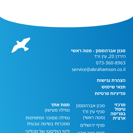
מכון אברהמסון - מטה ראשי
הירדן 20, עין ורד
073-360-8963
service@abrahamson.co.il
הצהרת נגישות
תנאי שימוש
מדיניות פרטיות
מרכזי
מפת אתר
מכון אברהמסון
טיפול
גמילה מעישון
סניף עין ורד
בפריסה
(מטה ראשי)
גמילה מסוכר ופחמימות
ארצית
ממכרות בשיטה טבעית
סניף ירושלים
ליווי הוליסטי של תהליכי
סניף באר שבע