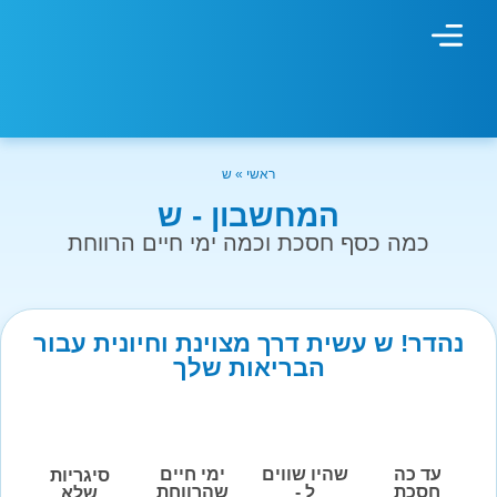
מחשבון עישון
גמילה מעישון
טיפולים נוספים
גמילה ארגונית
חנות המוצרים
גמילה מסוכר ופחמימות
שיטת אברהמסון
ראשי
»
ש
המחשבון - ש
כמה כסף חסכת וכמה ימי חיים הרווחת
נהדר! ש עשית דרך מצוינת וחיונית עבור
הבריאות שלך
עד כה
שהיו שווים
ימי חיים
סיגריות
חסכת
ל -
שהרווחת
שלא