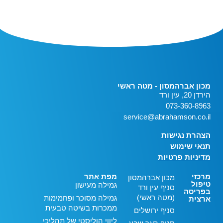
מכון אברהמסון - מטה ראשי
הירדן 20, עין ורד
073-360-8963
service@abrahamson.co.il
הצהרת נגישות
תנאי שימוש
מדיניות פרטיות
מרכזי
מפת אתר
מכון אברהמסון
טיפול
גמילה מעישון
סניף עין ורד
בפריסה
(מטה ראשי)
גמילה מסוכר ופחמימות
ארצית
ממכרות בשיטה טבעית
סניף ירושלים
ליווי הוליסטי של תהליכי