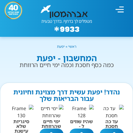
מחשבון עישון
גמילה מעישון
טיפולים נוספים
גמילה ארגונית
חנות המוצרים
גמילה מסוכר ופחמימות
שיטת אברהמסון
ראשי
»
יפעת
המחשבון - יפעת
כמה כסף חסכת וכמה ימי חיים הרווחת
נהדר! יפעת עשית דרך מצוינת וחיונית
עבור הבריאות שלך
עד כה
שהיו שווים
ימי חיים
סיגריות
חסכת
ל -
שהרווחת
שלא
עישנת