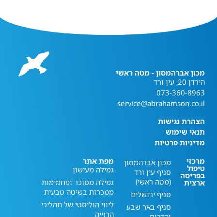
מכון אברהמסון - מטה ראשי
הירדן 20, עין ורד
073-360-8963
service@abrahamson.co.il
הצהרת נגישות
תנאי שימוש
מדיניות פרטיות
מרכזי
מפת אתר
מכון אברהמסון
טיפול
גמילה מעישון
סניף עין ורד
בפריסה
(מטה ראשי)
גמילה מסוכר ופחמימות
ארצית
ממכרות בשיטה טבעית
סניף ירושלים
ליווי הוליסטי של תהליכי
סניף באר שבע
הרזייה
והדרום