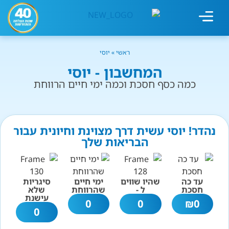
מחשבון עישון
גמילה מעישון
טיפולים נוספים
גמילה ארגונית
חנות המוצרים
גמילה מסוכר ופחמימות
שיטת אברהמסון
ראשי
»
יוסי
המחשבון - יוסי
כמה כסף חסכת וכמה ימי חיים הרווחת
נהדר! יוסי עשית דרך מצוינת וחיונית עבור
הבריאות שלך
עד כה
שהיו שווים
ימי חיים
סיגריות
חסכת
ל -
שהרווחת
שלא
עישנת
0
0
₪
0
0