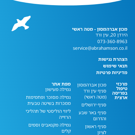
מכון אברהמסון - מטה ראשי
הירדן 20, עין ורד
073-360-8963
service@abrahamson.co.il
הצהרת נגישות
תנאי שימוש
מדיניות פרטיות
מרכזי
מפת אתר
מכון אברהמסון
טיפול
גמילה מעישון
סניף עין ורד
בפריסה
(מטה ראשי)
גמילה מסוכר ופחמימות
ארצית
ממכרות בשיטה טבעית
סניף ירושלים
ליווי הוליסטי של תהליכי
סניף באר שבע
הרזייה
והדרום
גמילה מקנאביס וסמים
סניף ראשון
קלים
לציון