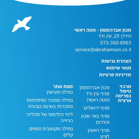
מכון אברהמסון - מטה ראשי
הירדן 20, עין ורד
073-360-8963
service@abrahamson.co.il
הצהרת נגישות
תנאי שימוש
מדיניות פרטיות
מרכזי
מפת אתר
מכון אברהמסון
טיפול
גמילה מעישון
סניף עין ורד
בפריסה
(מטה ראשי)
גמילה מסוכר ופחמימות
ארצית
ממכרות בשיטה טבעית
סניף ירושלים
ליווי הוליסטי של תהליכי
סניף באר שבע
הרזייה
והדרום
גמילה מקנאביס וסמים
סניף ראשון
קלים
לציון