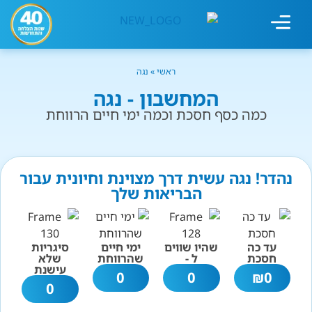
מחשבון עישון
גמילה מעישון
טיפולים נוספים
גמילה ארגונית
חנות המוצרים
גמילה מסוכר ופחמימות
שיטת אברהמסון
ראשי
»
נגה
המחשבון - נגה
כמה כסף חסכת וכמה ימי חיים הרווחת
נהדר! נגה עשית דרך מצוינת וחיונית עבור
הבריאות שלך
עד כה
שהיו שווים
ימי חיים
סיגריות
חסכת
ל -
שהרווחת
שלא
עישנת
0
0
₪
0
0