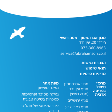
מכון אברהמסון - מטה ראשי
הירדן 20, עין ורד
073-360-8963
service@abrahamson.co.il
הצהרת נגישות
תנאי שימוש
מדיניות פרטיות
מרכזי
מפת אתר
מכון אברהמסון
טיפול
גמילה מעישון
סניף עין ורד
בפריסה
(מטה ראשי)
גמילה מסוכר ופחמימות
ארצית
ממכרות בשיטה טבעית
סניף ירושלים
ליווי הוליסטי של תהליכי
סניף באר שבע
הרזייה
והדרום