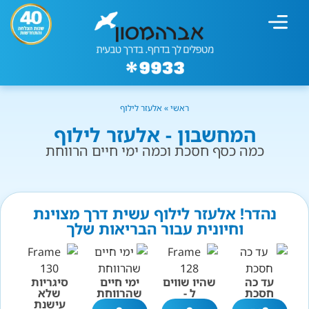
מחשבון עישון
גמילה מעישון
טיפולים נוספים
גמילה ארגונית
חנות המוצרים
גמילה מסוכר ופחמימות
שיטת אברהמסון
ראשי
»
אלעזר לילוף
המחשבון - אלעזר לילוף
כמה כסף חסכת וכמה ימי חיים הרווחת
נהדר! אלעזר לילוף עשית דרך מצוינת
וחיונית עבור הבריאות שלך
עד כה
שהיו שווים
ימי חיים
סיגריות
חסכת
ל -
שהרווחת
שלא
עישנת