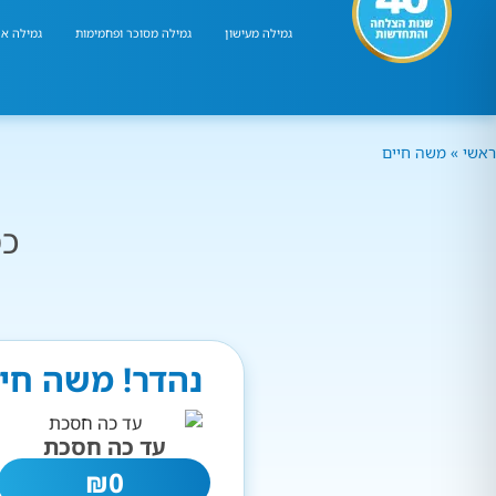
גמילה מעישון
גמילה מסוכר ופחמימות
גמילה אר
ראשי
»
משה חיים
כמ
נהדר! משה חיי
עד כה חסכת
₪
0