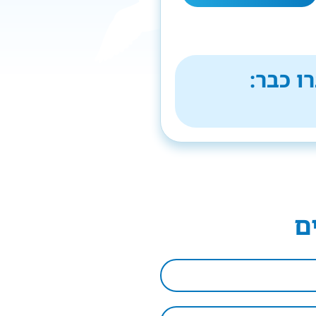
ו כבר:
ם