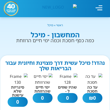
מחשבון עישון
גמילה מעישון
טיפולים נוספים
גמילה ארגונית
חנות המוצרים
גמילה מסוכר ופחמימות
שיטת אברהמסון
ראשי
»
מיכל
המחשבון - מיכל
כמה כסף חסכת וכמה ימי חיים הרווחת
נהדר! מיכל עשית דרך מצוינת וחיונית עבור
הבריאות שלך
עד כה
שהיו שווים
ימי חיים
סיגריות
חסכת
ל -
שהרווחת
שלא
עישנת
0
0
₪
0
0