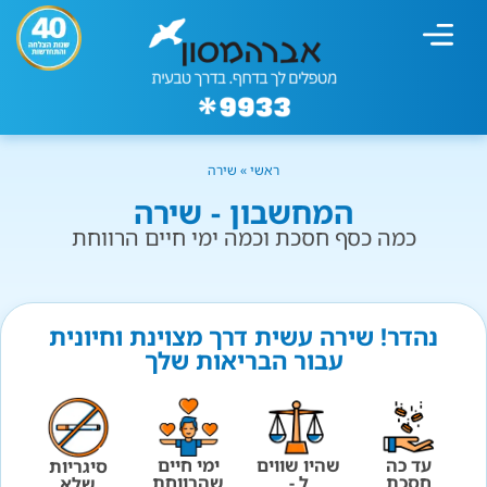
מחשבון עישון
גמילה מעישון
טיפולים נוספים
גמילה ארגונית
חנות המוצרים
גמילה מסוכר ופחמימות
שיטת אברהמסון
ראשי
»
שירה
המחשבון - שירה
כמה כסף חסכת וכמה ימי חיים הרווחת
נהדר! שירה עשית דרך מצוינת וחיונית
עבור הבריאות שלך
עד כה
שהיו שווים
ימי חיים
סיגריות
חסכת
ל -
שהרווחת
שלא