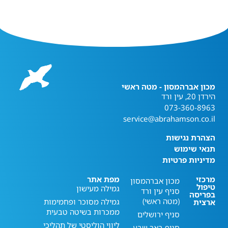
מכון אברהמסון - מטה ראשי
הירדן 20, עין ורד
073-360-8963
service@abrahamson.co.il
הצהרת נגישות
תנאי שימוש
מדיניות פרטיות
מרכזי
מפת אתר
מכון אברהמסון
טיפול
גמילה מעישון
סניף עין ורד
בפריסה
(מטה ראשי)
גמילה מסוכר ופחמימות
ארצית
ממכרות בשיטה טבעית
סניף ירושלים
ליווי הוליסטי של תהליכי
סניף באר שבע