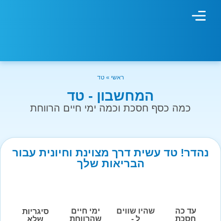
מחשבון עישון
גמילה מעישון
טיפולים נוספים
גמילה ארגונית
חנות המוצרים
גמילה מסוכר ופחמימות
שיטת אברהמסון
ראשי
»
טד
המחשבון - טד
כמה כסף חסכת וכמה ימי חיים הרווחת
נהדר! טד עשית דרך מצוינת וחיונית עבור
הבריאות שלך
עד כה
שהיו שווים
ימי חיים
סיגריות
חסכת
ל -
שהרווחת
שלא