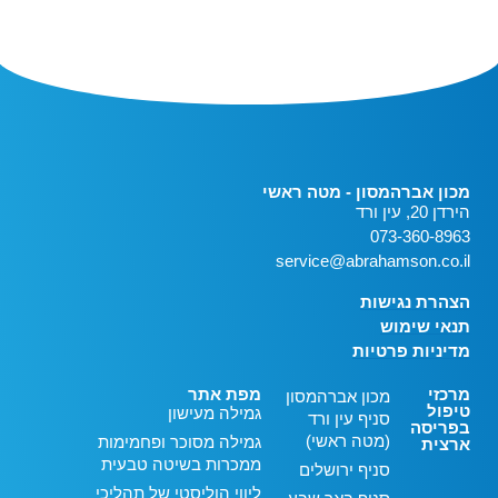
מכון אברהמסון - מטה ראשי
הירדן 20, עין ורד
073-360-8963
service@abrahamson.co.il
הצהרת נגישות
תנאי שימוש
מדיניות פרטיות
מרכזי
מפת אתר
מכון אברהמסון
טיפול
גמילה מעישון
סניף עין ורד
בפריסה
(מטה ראשי)
גמילה מסוכר ופחמימות
ארצית
ממכרות בשיטה טבעית
סניף ירושלים
ליווי הוליסטי של תהליכי