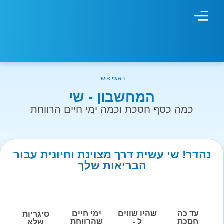
מחשבון עישון
גמילה מעישון
טיפולים נוספים
גמילה ארגונית
חנות המוצרים
גמילה מסוכר ופחמימות
שיטת אברהמסון
ראשי
»
שי
המחשבון - שי
כמה כסף חסכת וכמה ימי חיים הרווחת
נהדר! שי עשית דרך מצוינת וחיונית עבור
הבריאות שלך
עד כה
שהיו שווים
ימי חיים
סיגריות
חסכת
ל -
שהרווחת
שלא