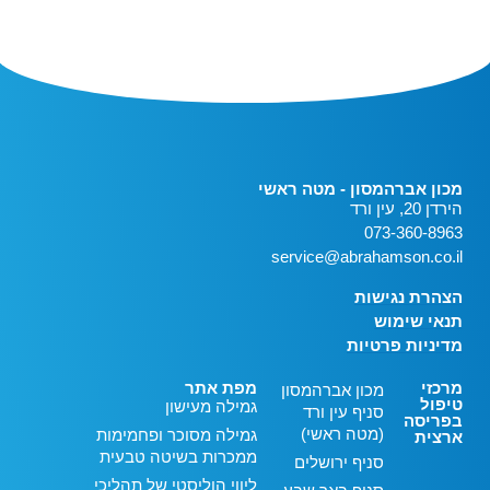
מכון אברהמסון - מטה ראשי
הירדן 20, עין ורד
073-360-8963
service@abrahamson.co.il
הצהרת נגישות
תנאי שימוש
מדיניות פרטיות
מרכזי
מפת אתר
מכון אברהמסון
טיפול
גמילה מעישון
סניף עין ורד
בפריסה
(מטה ראשי)
גמילה מסוכר ופחמימות
ארצית
ממכרות בשיטה טבעית
סניף ירושלים
ליווי הוליסטי של תהליכי