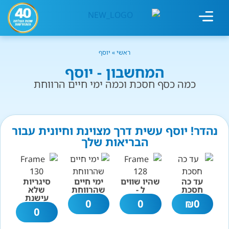
מחשבון עישון
גמילה מעישון
טיפולים נוספים
גמילה ארגונית
חנות המוצרים
גמילה מסוכר ופחמימות
שיטת אברהמסון
ראשי
»
יוסף
המחשבון - יוסף
כמה כסף חסכת וכמה ימי חיים הרווחת
נהדר! יוסף עשית דרך מצוינת וחיונית עבור
הבריאות שלך
עד כה
שהיו שווים
ימי חיים
סיגריות
חסכת
ל -
שהרווחת
שלא
עישנת
0
0
₪
0
0