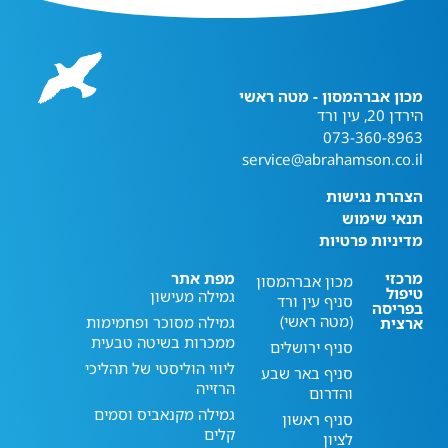
מכון אברהמסון - מטה ראשי
הירדן 20, עין ורד
073-360-8963
service@abrahamson.co.il
הצהרת נגישות
תנאי שימוש
מדיניות פרטיות
מרכזי
מפת אתר
מכון אברהמסון
טיפול
גמילה מעישון
סניף עין ורד
בפריסה
(מטה ראשי)
גמילה מסוכר ופחמימות
ארצית
ממכרות בשיטה טבעית
סניף ירושלים
ליווי הוליסטי של תהליכי
סניף באר שבע
הרזייה
והדרום
גמילה מקנאביס וסמים
סניף ראשון
קלים
לציון