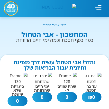
מחשבון עישון
גמילה מעישון
טיפולים נוספים
גמילה ארגונית
חנות המוצרים
גמילה מסוכר ופחמימות
שיטת אברהמסון
ראשי
»
אבי הטחול
המחשבון - אבי הטחול
כמה כסף חסכת וכמה ימי חיים הרווחת
נהדר! אבי הטחול עשית דרך מצוינת
וחיונית עבור הבריאות שלך
עד כה
שהיו שווים
ימי חיים
סיגריות
חסכת
ל -
שהרווחת
שלא
עישנת
0
0
₪
0
0