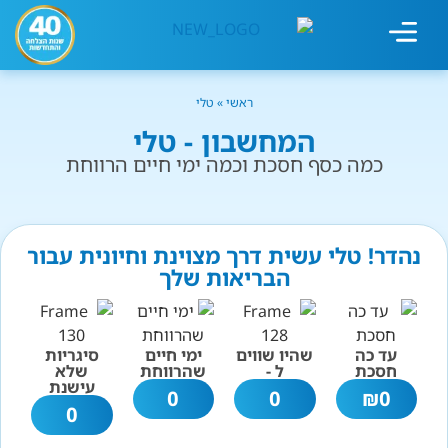
מחשבון עישון
גמילה מעישון
טיפולים נוספים
גמילה ארגונית
חנות המוצרים
גמילה מסוכר ופחמימות
שיטת אברהמסון
ראשי
»
טלי
המחשבון - טלי
כמה כסף חסכת וכמה ימי חיים הרווחת
נהדר! טלי עשית דרך מצוינת וחיונית עבור
הבריאות שלך
עד כה
שהיו שווים
ימי חיים
סיגריות
חסכת
ל -
שהרווחת
שלא
עישנת
0
0
₪
0
0