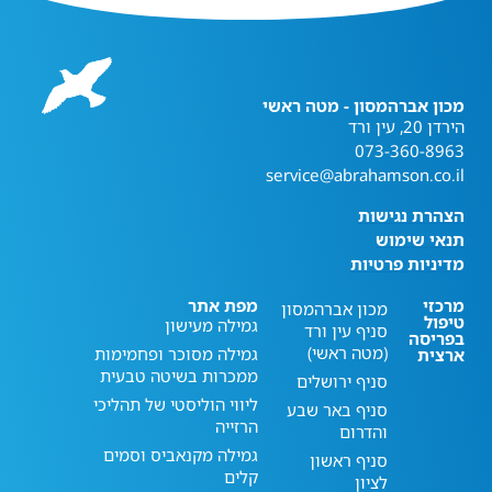
מכון אברהמסון - מטה ראשי
הירדן 20, עין ורד
073-360-8963
service@abrahamson.co.il
הצהרת נגישות
תנאי שימוש
מדיניות פרטיות
מרכזי
מפת אתר
מכון אברהמסון
טיפול
גמילה מעישון
סניף עין ורד
בפריסה
(מטה ראשי)
גמילה מסוכר ופחמימות
ארצית
ממכרות בשיטה טבעית
סניף ירושלים
ליווי הוליסטי של תהליכי
סניף באר שבע
הרזייה
והדרום
גמילה מקנאביס וסמים
סניף ראשון
קלים
לציון