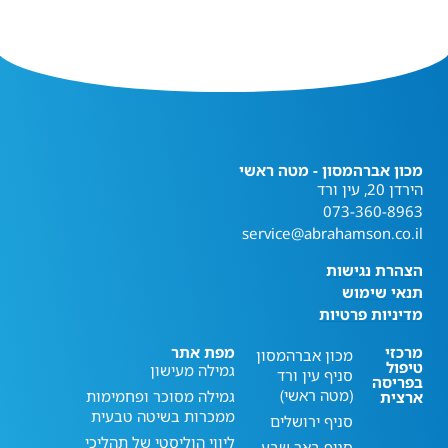
מכון אברהמסון - מטה ראשי
הירדן 20, עין ורד
073-360-8963
service@abrahamson.co.il
הצהרת נגישות
תנאי שימוש
מדיניות פרטיות
מרכזי
מפת אתר
מכון אברהמסון
טיפול
גמילה מעישון
סניף עין ורד
בפריסה
(מטה ראשי)
גמילה מסוכר ופחמימות
ארצית
ממכרות בשיטה טבעית
סניף ירושלים
ליווי הוליסטי של תהליכי
סניף באר שבע