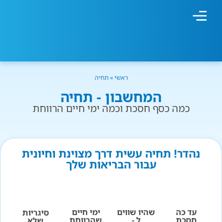
מחשבון עישון
גמילה מעישון
טיפולים נוספים
גמילה ארגונית
חנות המוצרים
גמילה מסוכר ופחמימות
שיטת אברהמסון
ראשי
»
תחיה
המחשבון - תחיה
כמה כסף חסכת וכמה ימי חיים הרווחת
נהדר! תחיה עשית דרך מצוינת וחיונית
עבור הבריאות שלך
עד כה
שהיו שווים
ימי חיים
סיגריות
חסכת
ל -
שהרווחת
שלא