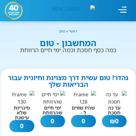
מחשבון עישון
גמילה מעישון
טיפולים נוספים
גמילה ארגונית
חנות המוצרים
גמילה מסוכר ופחמימות
שיטת אברהמסון
ראשי
»
טום
המחשבון - טום
כמה כסף חסכת וכמה ימי חיים הרווחת
נהדר! טום עשית דרך מצוינת וחיונית עבור
הבריאות שלך
עד כה
שהיו שווים
ימי חיים
סיגריות
חסכת
ל -
שהרווחת
שלא
עישנת
0
0
₪
0
0