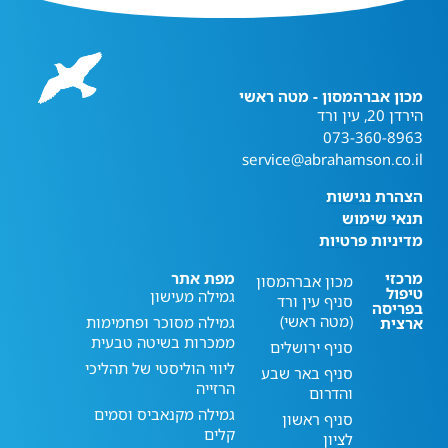
מכון אברהמסון - מטה ראשי
הירדן 20, עין ורד
073-360-8963
service@abrahamson.co.il
הצהרת נגישות
תנאי שימוש
מדיניות פרטיות
מרכזי
מפת אתר
מכון אברהמסון
טיפול
גמילה מעישון
סניף עין ורד
בפריסה
(מטה ראשי)
גמילה מסוכר ופחמימות
ארצית
ממכרות בשיטה טבעית
סניף ירושלים
ליווי הוליסטי של תהליכי
סניף באר שבע
הרזייה
והדרום
גמילה מקנאביס וסמים
סניף ראשון
קלים
לציון