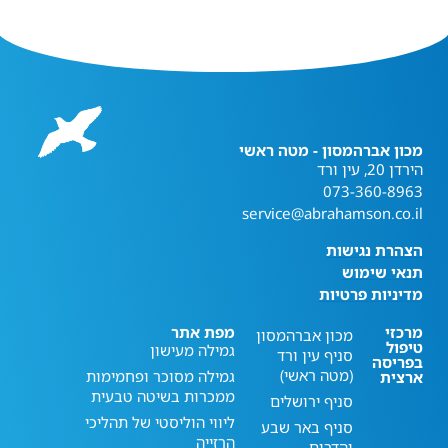
מכון אברהמסון - מטה ראשי
הירדן 20, עין ורד
073-360-8963
service@abrahamson.co.il
הצהרת נגישות
תנאי שימוש
מדיניות פרטיות
מרכזי
מפת אתר
מכון אברהמסון
טיפול
גמילה מעישון
סניף עין ורד
בפריסה
(מטה ראשי)
גמילה מסוכר ופחמימות
ארצית
ממכרות בשיטה טבעית
סניף ירושלים
ליווי הוליסטי של תהליכי
סניף באר שבע
הרזייה
והדרום