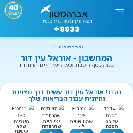
מחשבון עישון
גמילה מעישון
טיפולים נוספים
גמילה ארגונית
חנות המוצרים
גמילה מסוכר ופחמימות
שיטת אברהמסון
ראשי
»
אוראל עין דור
המחשבון - אוראל עין דור
כמה כסף חסכת וכמה ימי חיים הרווחת
נהדר! אוראל עין דור עשית דרך מצוינת
וחיונית עבור הבריאות שלך
עד כה
שהיו שווים
ימי חיים
סיגריות
חסכת
ל -
שהרווחת
שלא
עישנת