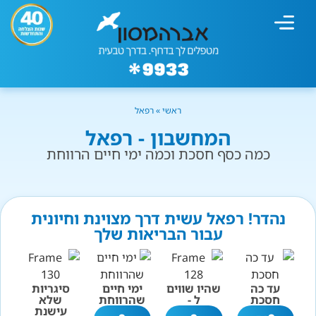
מחשבון עישון
גמילה מעישון
טיפולים נוספים
גמילה ארגונית
חנות המוצרים
גמילה מסוכר ופחמימות
שיטת אברהמסון
ראשי
»
רפאל
המחשבון - רפאל
כמה כסף חסכת וכמה ימי חיים הרווחת
נהדר! רפאל עשית דרך מצוינת וחיונית
עבור הבריאות שלך
עד כה
שהיו שווים
ימי חיים
סיגריות
חסכת
ל -
שהרווחת
שלא
עישנת