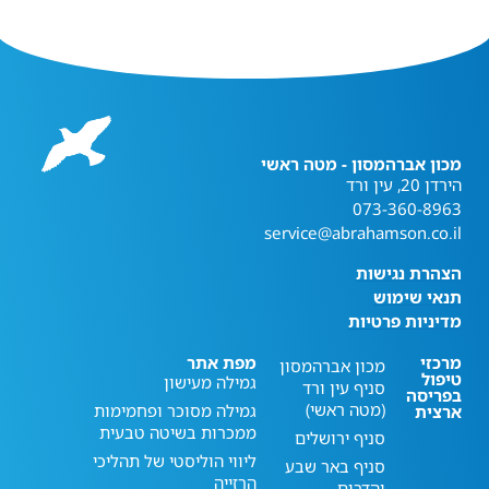
מכון אברהמסון - מטה ראשי
הירדן 20, עין ורד
073-360-8963
service@abrahamson.co.il
הצהרת נגישות
תנאי שימוש
מדיניות פרטיות
מרכזי
מפת אתר
מכון אברהמסון
טיפול
גמילה מעישון
סניף עין ורד
בפריסה
(מטה ראשי)
גמילה מסוכר ופחמימות
ארצית
ממכרות בשיטה טבעית
סניף ירושלים
ליווי הוליסטי של תהליכי
סניף באר שבע
הרזייה
והדרום