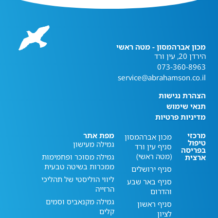
מכון אברהמסון - מטה ראשי
הירדן 20, עין ורד
073-360-8963
service@abrahamson.co.il
הצהרת נגישות
תנאי שימוש
מדיניות פרטיות
מרכזי
מפת אתר
מכון אברהמסון
טיפול
גמילה מעישון
סניף עין ורד
בפריסה
(מטה ראשי)
גמילה מסוכר ופחמימות
ארצית
ממכרות בשיטה טבעית
סניף ירושלים
ליווי הוליסטי של תהליכי
סניף באר שבע
הרזייה
והדרום
גמילה מקנאביס וסמים
סניף ראשון
קלים
לציון