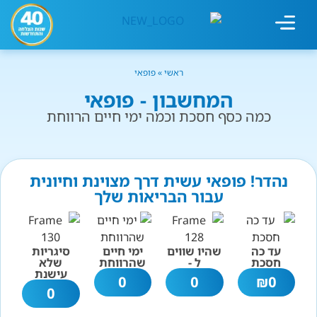
מחשבון עישון
גמילה מעישון
טיפולים נוספים
גמילה ארגונית
חנות המוצרים
גמילה מסוכר ופחמימות
שיטת אברהמסון
ראשי
»
פופאי
המחשבון - פופאי
כמה כסף חסכת וכמה ימי חיים הרווחת
נהדר! פופאי עשית דרך מצוינת וחיונית
עבור הבריאות שלך
עד כה
שהיו שווים
ימי חיים
סיגריות
חסכת
ל -
שהרווחת
שלא
עישנת
0
0
₪
0
0