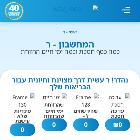
מחשבון עישון
גמילה מעישון
טיפולים נוספים
גמילה ארגונית
חנות המוצרים
גמילה מסוכר ופחמימות
שיטת אברהמסון
ראשי
»
ר
המחשבון - ר
כמה כסף חסכת וכמה ימי חיים הרווחת
נהדר! ר עשית דרך מצוינת וחיונית עבור
הבריאות שלך
עד כה
שהיו שווים
ימי חיים
סיגריות
חסכת
ל -
שהרווחת
שלא
עישנת
0
0
₪
0
0