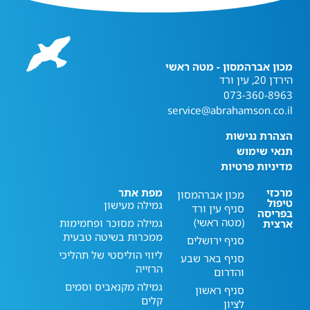
מכון אברהמסון - מטה ראשי
הירדן 20, עין ורד
073-360-8963
service@abrahamson.co.il
הצהרת נגישות
תנאי שימוש
מדיניות פרטיות
מרכזי
מפת אתר
מכון אברהמסון
טיפול
גמילה מעישון
סניף עין ורד
בפריסה
(מטה ראשי)
גמילה מסוכר ופחמימות
ארצית
ממכרות בשיטה טבעית
סניף ירושלים
ליווי הוליסטי של תהליכי
סניף באר שבע
הרזייה
והדרום
גמילה מקנאביס וסמים
סניף ראשון
קלים
לציון