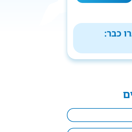
ו כבר:
ם