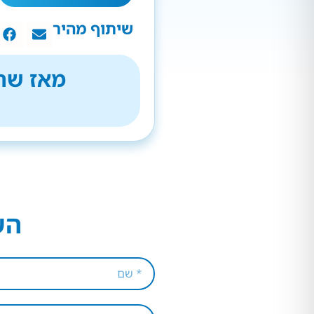
שיתוף מהיר
מאז שהת
הש