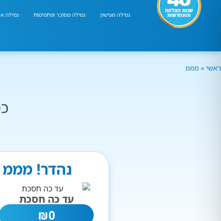
גמילה מעישון
גמילה מסוכר ופחמימות
גמילה אר
ראשי
»
מממ
כמ
נהדר! מממ 
עד כה חסכת
₪
0