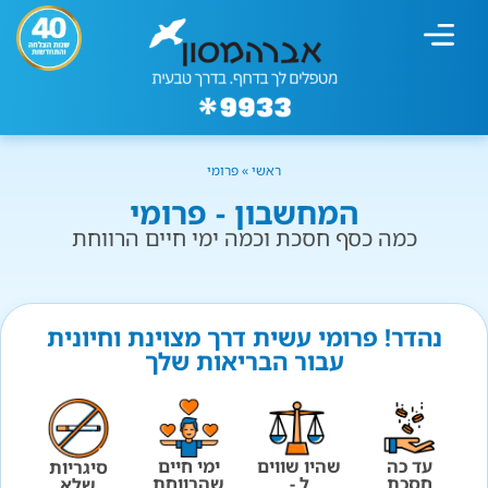
מחשבון עישון
גמילה מעישון
טיפולים נוספים
גמילה ארגונית
חנות המוצרים
גמילה מסוכר ופחמימות
שיטת אברהמסון
ראשי
»
פרומי
המחשבון - פרומי
כמה כסף חסכת וכמה ימי חיים הרווחת
נהדר! פרומי עשית דרך מצוינת וחיונית
עבור הבריאות שלך
עד כה
שהיו שווים
ימי חיים
סיגריות
חסכת
ל -
שהרווחת
שלא