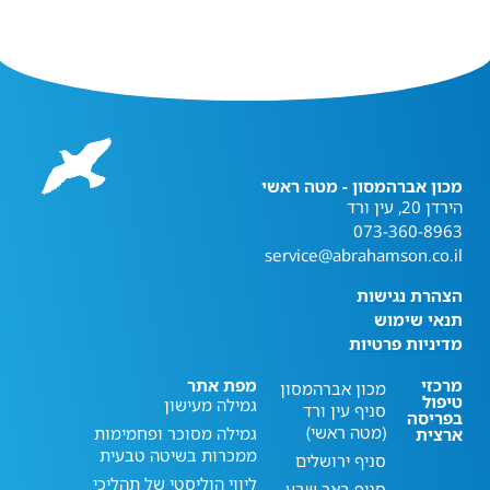
מכון אברהמסון - מטה ראשי
הירדן 20, עין ורד
073-360-8963
service@abrahamson.co.il
הצהרת נגישות
תנאי שימוש
מדיניות פרטיות
מרכזי
מפת אתר
מכון אברהמסון
טיפול
גמילה מעישון
סניף עין ורד
בפריסה
(מטה ראשי)
גמילה מסוכר ופחמימות
ארצית
ממכרות בשיטה טבעית
סניף ירושלים
ליווי הוליסטי של תהליכי
סניף באר שבע