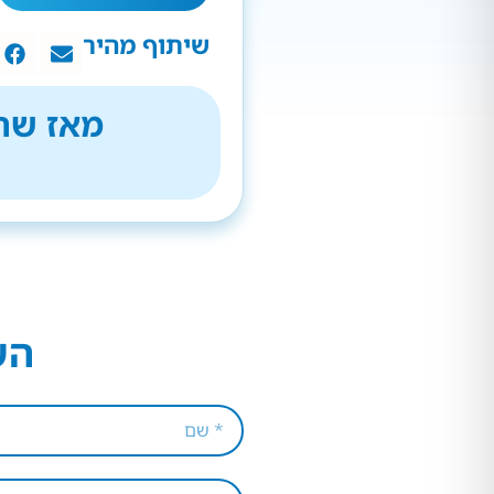
שיתוף מהיר
מאז שהת
הש