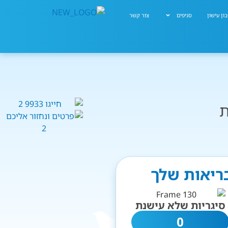
ון עישון
סניפים
צור קשר
ת
בריאות שלך
סיגריות שלא עישנת
0