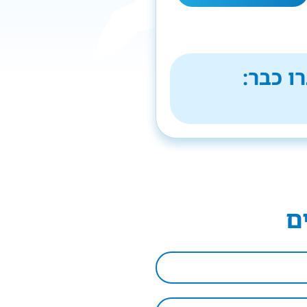
ו כבר:
ם