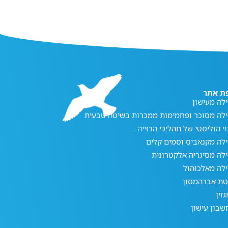
ת אתר
לה מעישון
ילה מסוכר ופחמימות ממכרות בשיטה טבעית
וי הוליסטי של תהליכי הרזייה
לה מקנאביס וסמים קלים
לה מסיגריה אלקטרונית
לה מאלכוהול
טת אברהמסון
זין
בון עישון