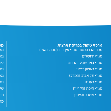
מרכזי טיפול בפריסה ארצית
מפ
מכון אברהמסון סניף עין ורד (מטה ראשי)
גמי
סניף ירושלים
גמ
סניף באר שבע והדרום
ליו
סניף ראשון לציון
גמי
סניף תל אביב והמרכז
גמי
סניף רעננה
גמי
סניף חיפה והקריות
שי
סניף משגב והצפון
המג
מחש