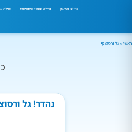
גמילה מעישון
גמילה מסוכר ופחמימות
גמילה אר
ראשי
»
גל ורסוצקי
כמ
נהדר! גל ורסו