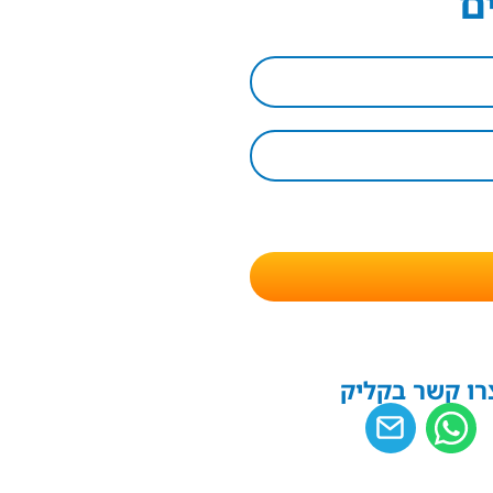
ם
רו קשר בקליק